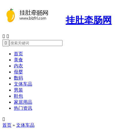
挂肚牵肠网



首页
美食
内衣
母婴
数码
文体车品
男装
鞋包
家居用品
热门资讯

首页
»
文体车品