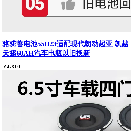
骆驼蓄电池55D23适配现代朗动起亚 凯越
天籁60AH汽车电瓶以旧换新
￥478.00