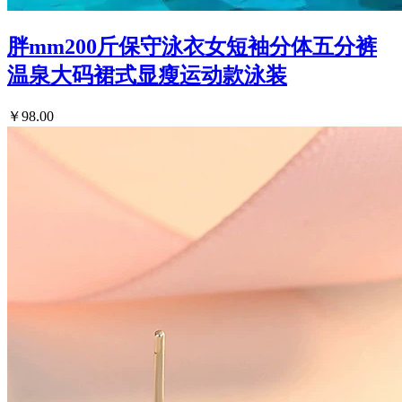
胖mm200斤保守泳衣女短袖分体五分裤
温泉大码裙式显瘦运动款泳装
￥98.00