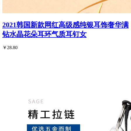
2021韩国新款网红高级感纯银耳饰奢华满
钻水晶花朵耳环气质耳钉女
￥28.80