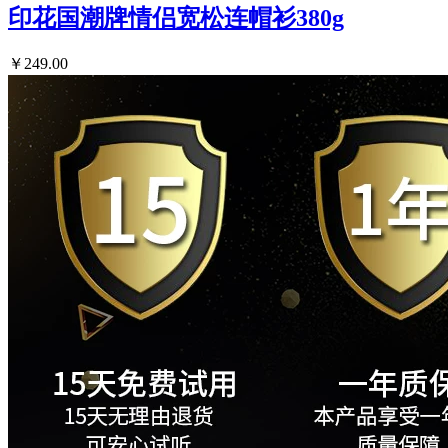
印花国潮牌情侣宽松连帽衫380g
￥249.00