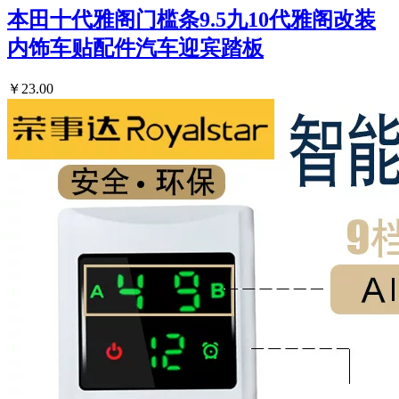
本田十代雅阁门槛条9.5九10代雅阁改装
内饰车贴配件汽车迎宾踏板
￥23.00