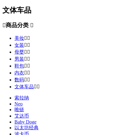
文体车品

商品分类

美妆


女装


母婴


男装


鞋包


内衣


数码


文体车品


索拉纳
Neo
唯链
艾达币
Baby Doge
以太坊经典
波卡币