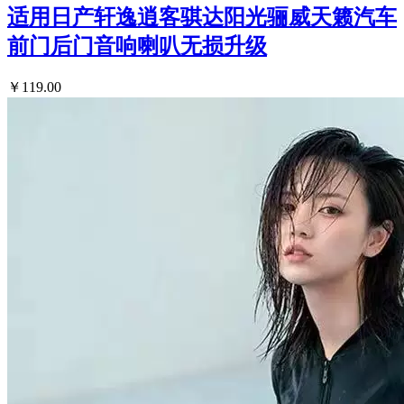
适用日产轩逸逍客骐达阳光骊威天籁汽车
前门后门音响喇叭无损升级
￥119.00