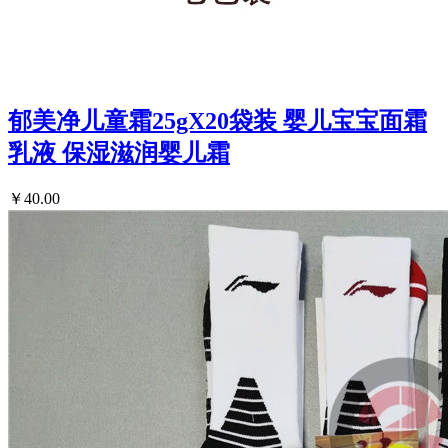
郁美净儿童霜25gX20袋装 婴儿宝宝面霜
乳液 保湿滋润婴儿霜
￥40.00