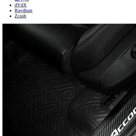
dYdX
Raydium
Zcash