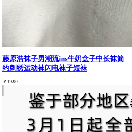
藤原浩袜子男潮流ins牛奶盒子中长袜简
约刺绣运动袜闪电袜子短袜
￥19.90