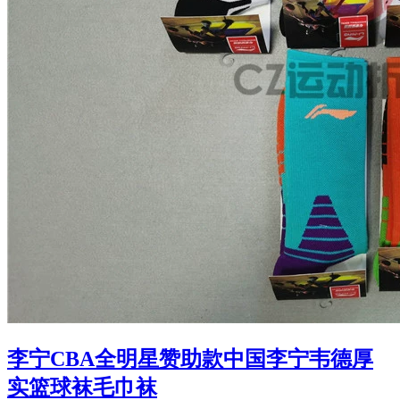
李宁CBA全明星赞助款中国李宁韦德厚
实篮球袜毛巾袜