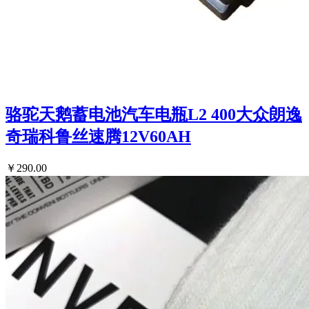
骆驼天鹅蓄电池汽车电瓶L2 400大众朗逸
奇瑞科鲁丝速腾12V60AH
￥290.00