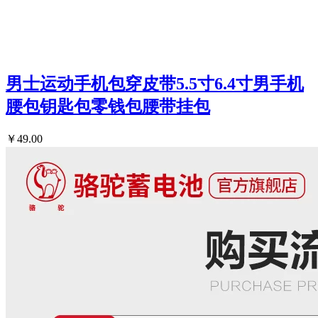
男士运动手机包穿皮带5.5寸6.4寸男手机
腰包钥匙包零钱包腰带挂包
￥49.00