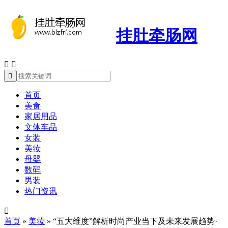
挂肚牵肠网



首页
美食
家居用品
文体车品
女装
美妆
母婴
数码
男装
热门资讯

首页
»
美妆
»
“五大维度”解析时尚产业当下及未来发展趋势·