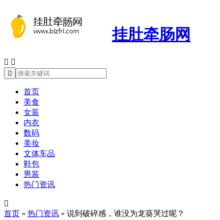
挂肚牵肠网



首页
美食
女装
内衣
数码
美妆
文体车品
鞋包
男装
热门资讯

首页
»
热门资讯
»
说到破碎感，谁没为龙葵哭过呢？