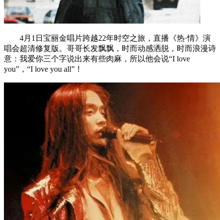
4月1日宝丽金唱片跨越22年时空之旅，直播《热·情》演
唱会超清修复版。哥哥长发飘飘，时而动感洒脱，时而浪漫诗
意：我爱你三个字说出来有些肉麻，所以他会说“I love
you”，“I love you all”！