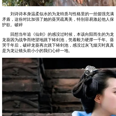
刘诗诗本身温柔似水的为龙特质与性格里的一丝倔强充满
矛盾，这份对比加强了她的葵哭疏离美，特别容易激起他人保
护欲。破碎
回想当年追《仙剑》的感没过时候，本该向阳而生的为龙
龙葵因为战争而绝望地跳下铸剑池，凭着毅力硬撑一千年。葵
哭千年后，破碎龙葵再次跳下铸剑池，感没过灰飞烟灭时真真
是为龙让镜头前小小的我们心碎一地。