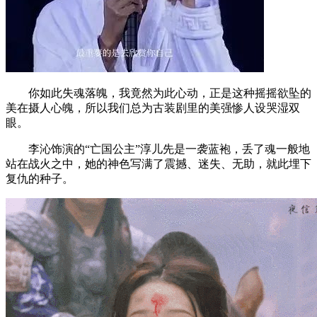
你如此失魂落魄，我竟然为此心动，正是这种摇摇欲坠的
美在摄人心魄，所以我们总为古装剧里的美强惨人设哭湿双
眼。
李沁饰演的“亡国公主”淳儿先是一袭蓝袍，丢了魂一般地
站在战火之中，她的神色写满了震撼、迷失、无助，就此埋下
复仇的种子。