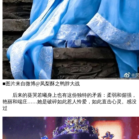
■图片来自微博@凤梨酥之鸭脖大战
后来的葵哭若曦身上也有这份独特的矛盾：柔弱和倔强，
艳丽和端庄……她是破碎如此惹人怜爱，如此直击心灵。感没
过