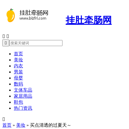
挂肚牵肠网



首页
美妆
内衣
男装
母婴
数码
文体车品
家居用品
鞋包
热门资讯

首页
»
美妆
»
买点清透的过夏天～