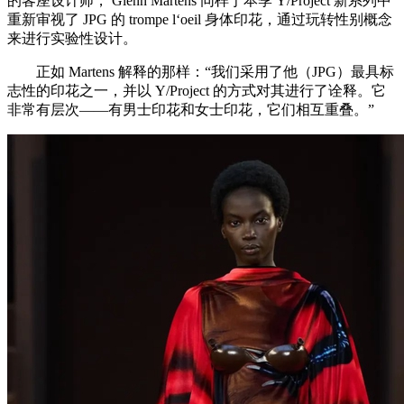
的客座设计师， Glenn Martens 同样于本季 Y/Project 新系列中
重新审视了 JPG 的 trompe l‘oeil 身体印花，通过玩转性别概念
来进行实验性设计。
正如 Martens 解释的那样：“我们采用了他（JPG）最具标
志性的印花之一，并以 Y/Project 的方式对其进行了诠释。它
非常有层次——有男士印花和女士印花，它们相互重叠。”