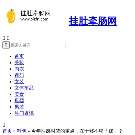
挂肚牵肠网



首页
美妆
内衣
数码
女装
文体车品
美食
母婴
男装
热门资讯

首页
»
鞋包
»
今年性感时装的重点，在于够不够「裸」？