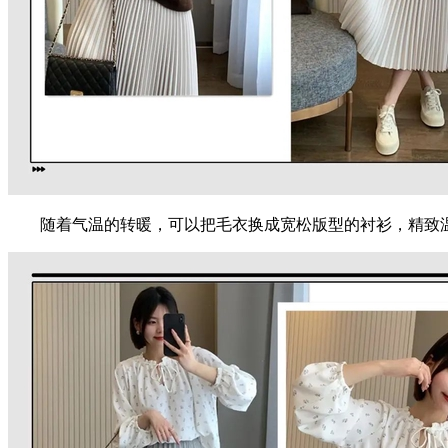
随着气温的转暖，可以把毛衣换成宽松版型的衬衫，精致温