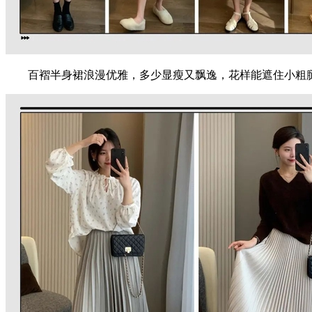
百褶半身裙浪漫优雅，多少显瘦又飘逸，花样能遮住小粗腿