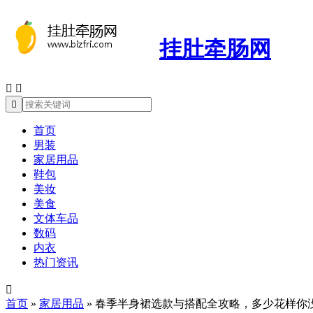
挂肚牵肠网



首页
男装
家居用品
鞋包
美妆
美食
文体车品
数码
内衣
热门资讯

首页
»
家居用品
»
春季半身裙选款与搭配全攻略，多少花样你