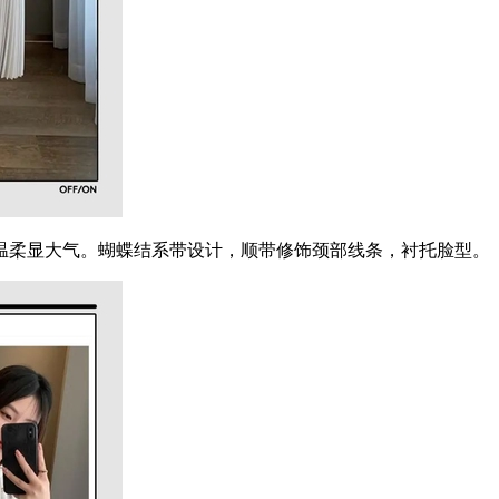
柔显大气。蝴蝶结系带设计，顺带修饰颈部线条，衬托脸型。