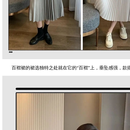
百褶裙的裙选独特之处就在它的“百褶”上，垂坠感强，款搭