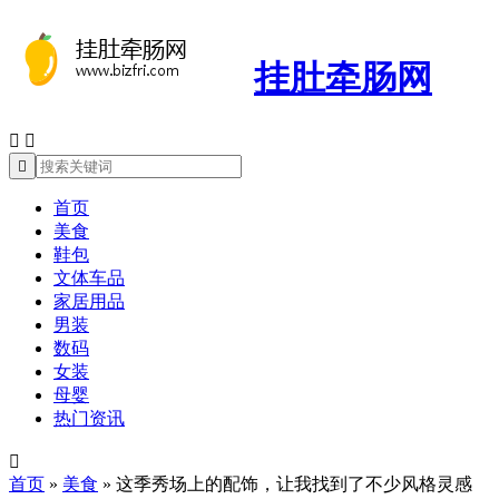
挂肚牵肠网



首页
美食
鞋包
文体车品
家居用品
男装
数码
女装
母婴
热门资讯

首页
»
美食
»
这季秀场上的配饰，让我找到了不少风格灵感