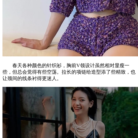
春天各种颜色的针织衫，胸前V领设计虽然相对显瘦一
些，但总会觉得有些空荡。拉长的项链给造型添了些精致，也
让颈间的线条衬得更迷人。